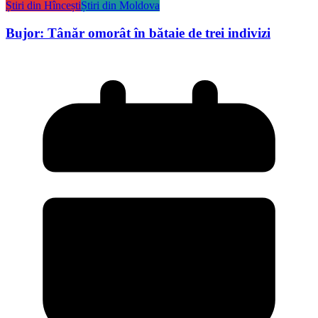
Știri din Hîncești
Știri din Moldova
Bujor: Tânăr omorât în bătaie de trei indivizi