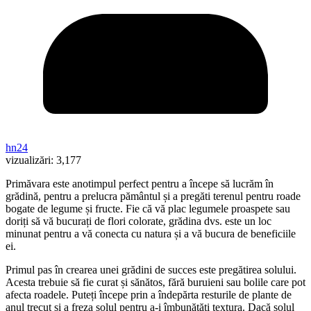
hn24
vizualizări:
3,177
Primăvara este anotimpul perfect pentru a începe să lucrăm în
grădină, pentru a prelucra pământul și a pregăti terenul pentru roade
bogate de legume și fructe. Fie că vă plac legumele proaspete sau
doriți să vă bucurați de flori colorate, grădina dvs. este un loc
minunat pentru a vă conecta cu natura și a vă bucura de beneficiile
ei.
Primul pas în crearea unei grădini de succes este pregătirea solului.
Acesta trebuie să fie curat și sănătos, fără buruieni sau bolile care pot
afecta roadele. Puteți începe prin a îndepărta resturile de plante de
anul trecut și a freza solul pentru a-i îmbunătăți textura. Dacă solul