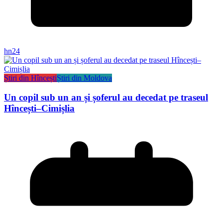
hn24
Știri din Hîncești
Știri din Moldova
Un copil sub un an și șoferul au decedat pe traseul
Hîncești–Cimișlia