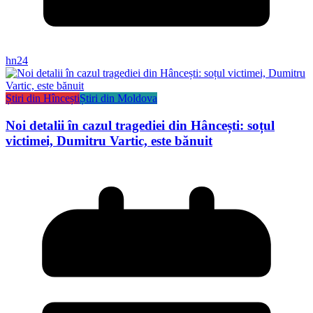
hn24
Știri din Hîncești
Știri din Moldova
Noi detalii în cazul tragediei din Hâncești: soțul
victimei, Dumitru Vartic, este bănuit