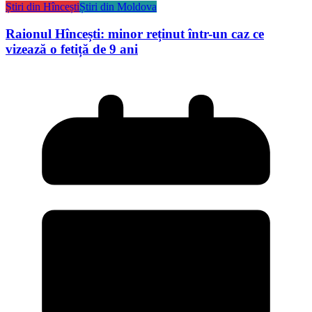
Știri din Hîncești
Știri din Moldova
Raionul Hîncești: minor reținut într-un caz ce
vizează o fetiță de 9 ani