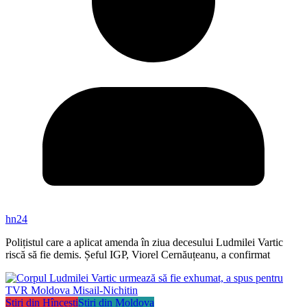
hn24
Polițistul care a aplicat amenda în ziua decesului Ludmilei Vartic
riscă să fie demis. Șeful IGP, Viorel Cernăuțeanu, a confirmat
Știri din Hîncești
Știri din Moldova