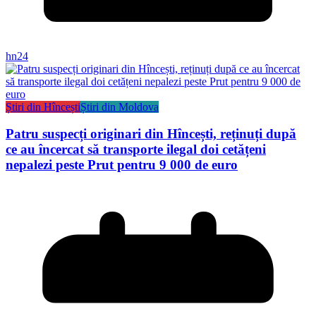
hn24
Știri din Hîncești
Știri din Moldova
Patru suspecți originari din Hîncești, reținuți după
ce au încercat să transporte ilegal doi cetățeni
nepalezi peste Prut pentru 9 000 de euro