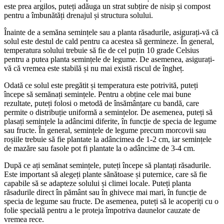
este prea argilos, puteți adăuga un strat subțire de nisip și compost
pentru a îmbunătăți drenajul și structura solului.
Înainte de a semăna semințele sau a planta răsadurile, asigurați-vă că
solul este destul de cald pentru ca acestea să germineze. În general,
temperatura solului trebuie să fie de cel puțin 10 grade Celsius
pentru a putea planta semințele de legume. De asemenea, asigurați-
vă că vremea este stabilă și nu mai există riscul de îngheț.
Odată ce solul este pregătit și temperatura este potrivită, puteți
începe să semănați semințele. Pentru a obține cele mai bune
rezultate, puteți folosi o metodă de însămânțare cu bandă, care
permite o distribuție uniformă a semințelor. De asemenea, puteți să
plasați semințele la adâncimi diferite, în funcție de specia de legume
sau fructe. În general, semințele de legume precum morcovii sau
roșiile trebuie să fie plantate la adâncimea de 1-2 cm, iar semințele
de mazăre sau fasole pot fi plantate la o adâncime de 3-4 cm.
După ce ați semănat semințele, puteți începe să plantați răsadurile.
Este important să alegeți plante sănătoase și puternice, care să fie
capabile să se adapteze solului și climei locale. Puteți planta
răsadurile direct în pământ sau în ghivece mai mari, în funcție de
specia de legume sau fructe. De asemenea, puteți să le acoperiți cu o
folie specială pentru a le proteja împotriva daunelor cauzate de
vremea rece.