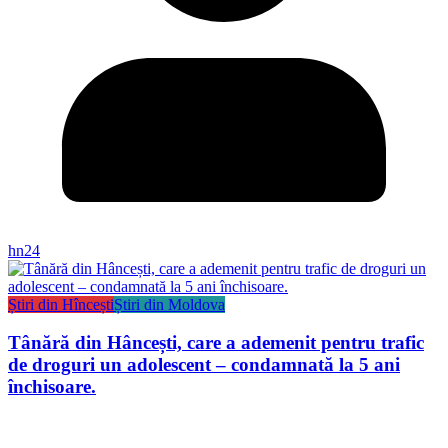
hn24
Știri din Hîncești
Știri din Moldova
Tânără din Hâncești, care a ademenit pentru trafic
de droguri un adolescent – condamnată la 5 ani
închisoare.