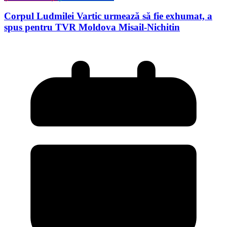
Corpul Ludmilei Vartic urmează să fie exhumat, a
spus pentru TVR Moldova Misail-Nichitin