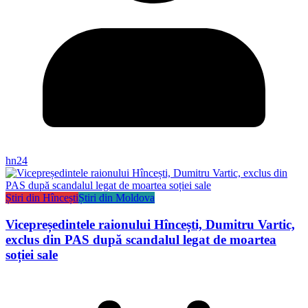
hn24
Știri din Hîncești
Știri din Moldova
Vicepreședintele raionului Hîncești, Dumitru Vartic,
exclus din PAS după scandalul legat de moartea
soției sale