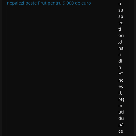
u
su
sp
ec
ți
ori
gi
na
ri
di
n
Hî
nc
eș
ti,
reț
in
uți
du
pă
ce