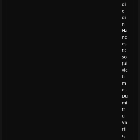
di
ei
di
n
Hâ
nc
eș
ti:
so
țul
vic
ti
m
ei,
Du
mi
tr
u
Va
rti
c,