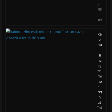
-
03
-
09
Ra
io
nu
l
Hî
nc
eș
ti:
mi
no
r
reț
in
ut
înt