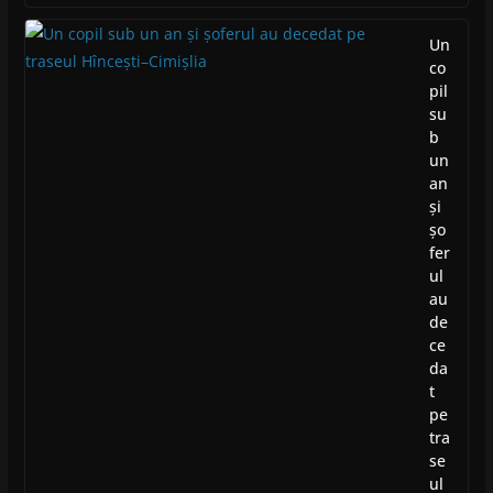
Un
co
pil
su
b
un
an
și
șo
fer
ul
au
de
ce
da
t
pe
tra
se
ul