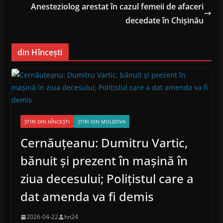
Anesteziolog arestat în cazul femeii de afaceri
decedate în Chișinău
din Hîncești
ȘTIRI DIN HÎNCEȘTI
ȘTIRI DIN MOLDOVA
Cernăuțeanu: Dumitru Vartic,
bănuit și prezent în mașină în
ziua decesului; Polițistul care a
dat amenda va fi demis
2026-04-22
hn24