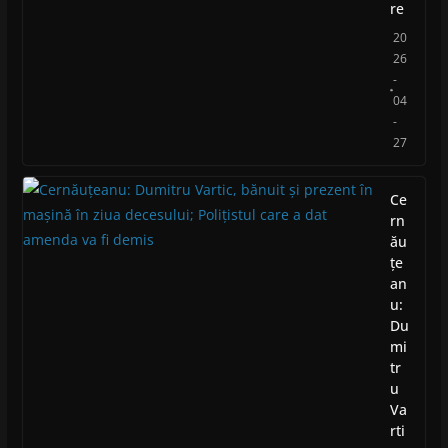
re
20
26
-
04
-
27
Ce
rn
ău
țe
an
u:
Du
mi
tr
u
Va
rti