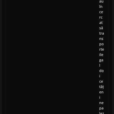
au
în
ce
rc
at
să
tra
ns
po
rte
ile
ga
l
do
i
ce
tăț
en
i
ne
pa
lez