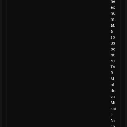
fie
ex
hu
m
at,
a
sp
us
pe
nt
ru
TV
R
M
ol
do
va
Mi
sai
l-
Ni
ch