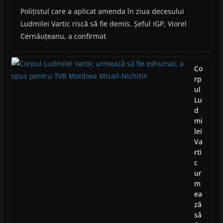
Polițistul care a aplicat amenda în ziua decesului
Ludmilei Vartic riscă să fie demis. Șeful IGP, Viorel
Cernăuțeanu, a confirmat
Co
rp
ul
Lu
d
mi
lei
Va
rti
c
ur
m
ea
ză
să