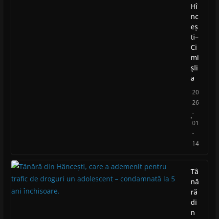
Hî
nc
eș
ti–
Ci
mi
șli
a
20
26
-
01
-
14
Tâ
nă
ră
di
n