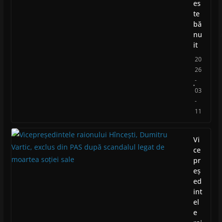
es
te
bă
nu
it
20
26
-
03
-
11
Vi
ce
pr
eș
ed
int
el
e