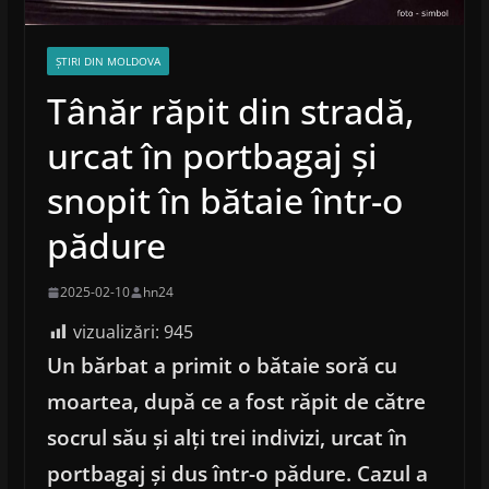
ȘTIRI DIN MOLDOVA
Tânăr răpit din stradă,
urcat în portbagaj și
snopit în bătaie într-o
pădure
2025-02-10
hn24
vizualizări:
945
Un bărbat a primit o bătaie soră cu
moartea, după ce a fost răpit de către
socrul său și alți trei indivizi, urcat în
portbagaj și dus într-o pădure. Cazul a