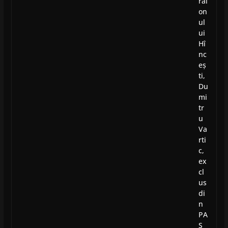
rai
on
ul
ui
Hî
nc
eș
ti,
Du
mi
tr
u
Va
rti
c,
ex
cl
us
di
n
PA
S