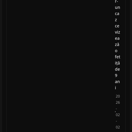
r-
un
ca
z
ce
viz
ea
ză
o
fet
iță
de
9
an
i
20
26
-
02
-
02