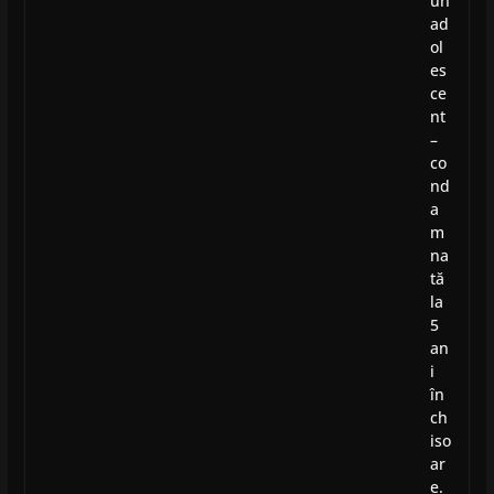
un
ad
ol
es
ce
nt
–
co
nd
a
m
na
tă
la
5
an
i
în
ch
iso
ar
e.