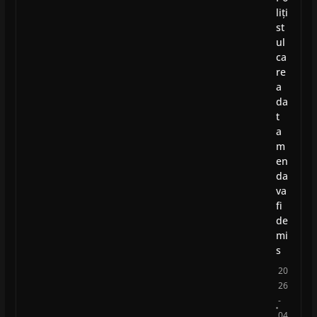
liți
st
ul
ca
re
a
da
t
a
m
en
da
va
fi
de
mi
s
20
26
-
04