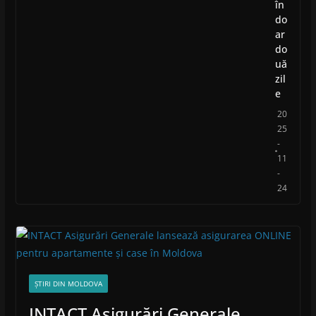
în
do
ar
do
uă
zil
e
20
25
-
11
-
24
ȘTIRI DIN MOLDOVA
INTACT Asigurări Generale