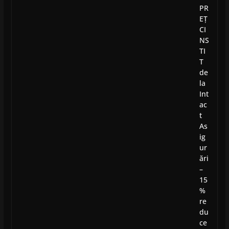
PR
EȚ
CI
NS
TI
T
de
la
Int
ac
t
As
ig
ur
ări
–
15
%
re
du
ce