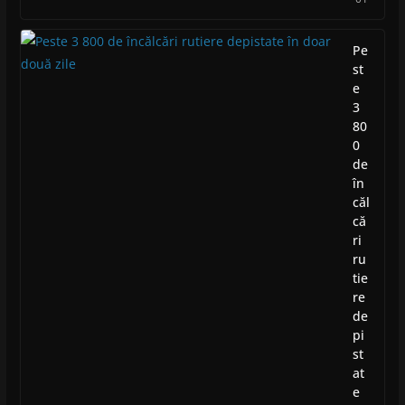
Pe
st
e
3
80
0
de
în
căl
că
ri
ru
tie
re
de
pi
st
at
e