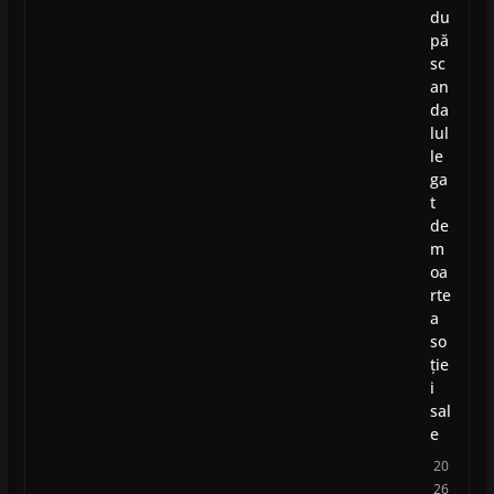
du
pă
sc
an
da
lul
le
ga
t
de
m
oa
rte
a
so
ție
i
sal
e
20
26