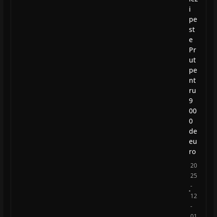
i
pe
st
e
Pr
ut
pe
nt
ru
9
00
0
de
eu
ro
20
25
-
12
-
01