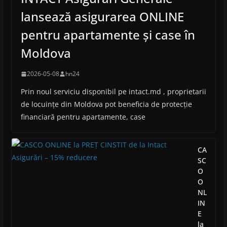
lansează asigurarea ONLINE
pentru apartamente și case în
Moldova
2026-05-08
hn24
Prin noul serviciu disponibil pe intact.md , proprietarii
de locuințe din Moldova pot beneficia de protecție
financiară pentru apartamente, case
CA
SC
O
O
NL
IN
E
la