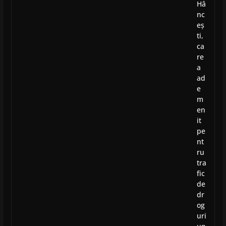
Hâ
nc
eș
ti,
ca
re
a
ad
e
m
en
it
pe
nt
ru
tra
fic
de
dr
og
uri