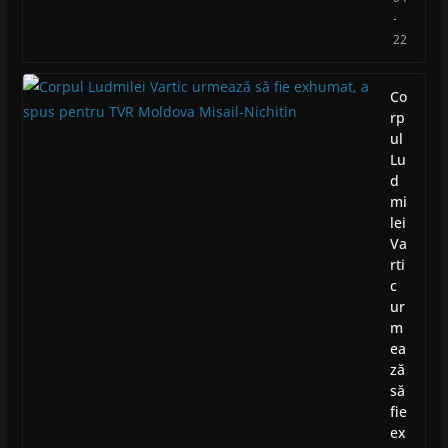
-
22
Co
rp
ul
Lu
d
mi
lei
Va
rti
c
ur
m
ea
ză
să
fie
ex