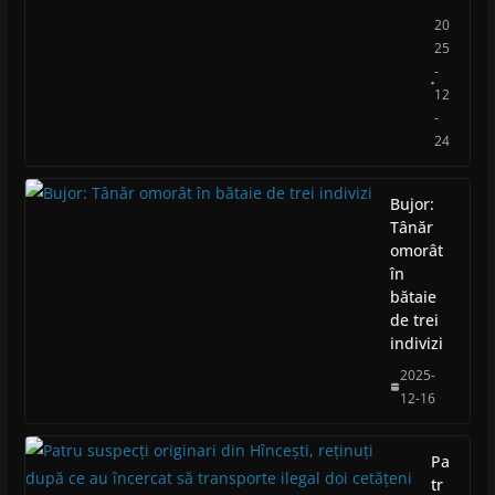
20
25
-
12
-
24
Bujor:
Tânăr
omorât
în
bătaie
de trei
indivizi
2025-
12-16
Pa
tr