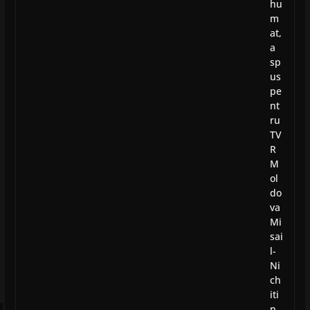
hu
m
at,
a
sp
us
pe
nt
ru
TV
R
M
ol
do
va
Mi
sai
l-
Ni
ch
iti
n