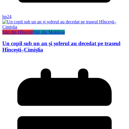
hn24
Știri din Hîncești
Știri din Moldova
Un copil sub un an și șoferul au decedat pe traseul
Hîncești–Cimișlia