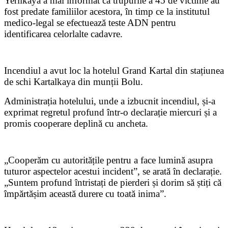
Yerlikaya a mai informat că trupurile a 45 de victime au
fost predate familiilor acestora, în timp ce la institutul
medico-legal se efectuează teste ADN pentru
identificarea celorlalte cadavre.
Incendiul a avut loc la hotelul Grand Kartal din stațiunea
de schi Kartalkaya din munții Bolu.
Administrația hotelului, unde a izbucnit incendiul, și-a
exprimat regretul profund într-o declarație miercuri și a
promis cooperare deplină cu ancheta.
„Cooperăm cu autoritățile pentru a face lumină asupra
tuturor aspectelor acestui incident”, se arată în declarație.
„Suntem profund întristați de pierderi și dorim să știți că
împărtășim această durere cu toată inima”.