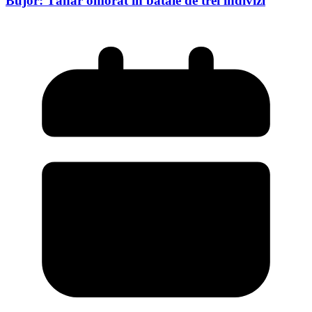
Bujor: Tânăr omorât în bătaie de trei indivizi