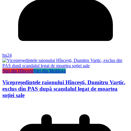
hn24
Știri din Hîncești
Știri din Moldova
Vicepreședintele raionului Hîncești, Dumitru Vartic,
exclus din PAS după scandalul legat de moartea
soției sale