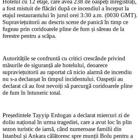
Hotelul cu 12 etaje, care avea 238 de oaspeți înregistrați,
a fost mistuit de flăcări după ce incendiul a început la
etajul restaurantului în jurul orei 3:30 a.m. (0030 GMT).
Supraviețuitorii au descris scene de panică în timp ce
fugeau prin coridoarele pline de fum și săreau de la
ferestre pentru a scăpa.
Autoritățile se confruntă cu critici crescânde privind
măsurile de siguranță ale hotelului, deoarece
supraviețuitorii au raportat că nicio alarmă de incendiu
nu s-a declanșat în timpul incidentului. Oaspeții au
declarat că au fost nevoiți să parcurgă coridoarele pline
de fum în întuneric total.
Președintele Tayyip Erdogan a declarat miercuri zi de
doliu național în urma tragediei, care a avut loc în plin
sezon turistic de iarnă, când numeroase familii din
Istanbul și Ankara călătoresc spre munții Bolu pentru a