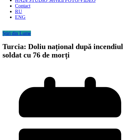
HN24 STUDIO Servicii FOTO/VIDEO
Contact
RU
ENG
Știri din Lume
Turcia: Doliu național după incendiul
soldat cu 76 de morți