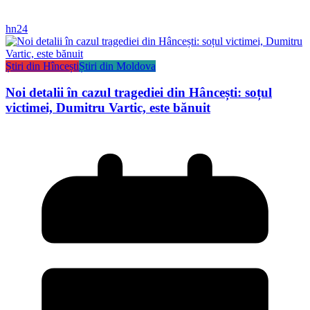
hn24
Știri din Hîncești
Știri din Moldova
Noi detalii în cazul tragediei din Hâncești: soțul
victimei, Dumitru Vartic, este bănuit