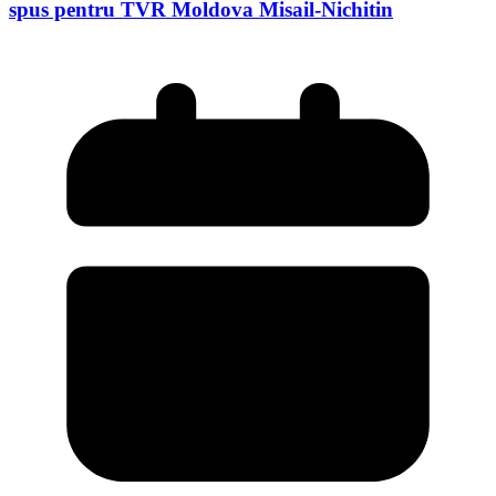
spus pentru TVR Moldova Misail-Nichitin