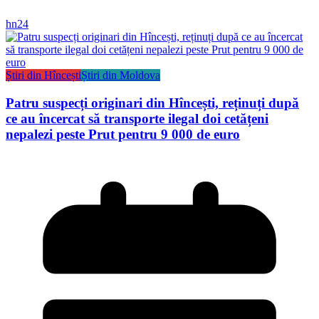
hn24
Știri din Hîncești
Știri din Moldova
Patru suspecți originari din Hîncești, reținuți după
ce au încercat să transporte ilegal doi cetățeni
nepalezi peste Prut pentru 9 000 de euro