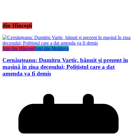
din Hîncești
Știri din Hîncești
Știri din Moldova
Cernăuțeanu: Dumitru Vartic, bănuit și prezent în
mașină în ziua decesului; Polițistul care a dat
amenda va fi demis