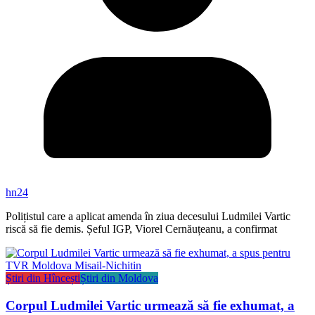
hn24
Polițistul care a aplicat amenda în ziua decesului Ludmilei Vartic
riscă să fie demis. Șeful IGP, Viorel Cernăuțeanu, a confirmat
Știri din Hîncești
Știri din Moldova
Corpul Ludmilei Vartic urmează să fie exhumat, a