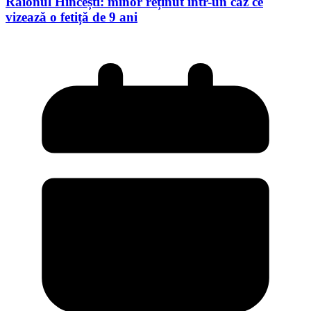
Raionul Hîncești: minor reținut într-un caz ce
vizează o fetiță de 9 ani