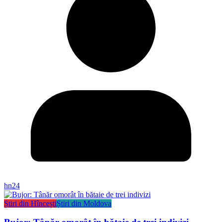
hn24
Știri din Hîncești
Știri din Moldova