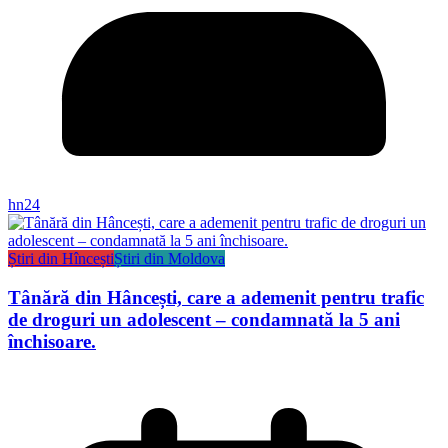
hn24
Știri din Hîncești
Știri din Moldova
Tânără din Hâncești, care a ademenit pentru trafic
de droguri un adolescent – condamnată la 5 ani
închisoare.