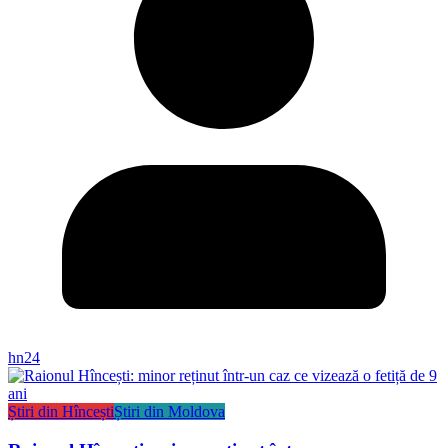
hn24
Știri din Hîncești
Știri din Moldova