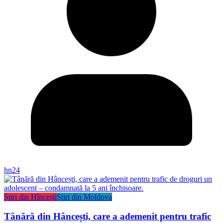
hn24
Știri din Hîncești
Știri din Moldova
Tânără din Hâncești, care a ademenit pentru trafic