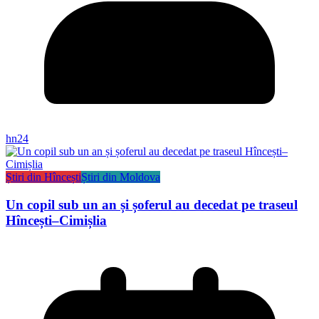
hn24
Știri din Hîncești
Știri din Moldova
Un copil sub un an și șoferul au decedat pe traseul
Hîncești–Cimișlia