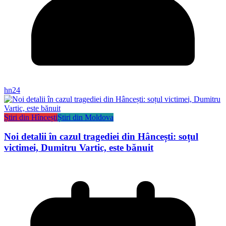
hn24
Știri din Hîncești
Știri din Moldova
Noi detalii în cazul tragediei din Hâncești: soțul
victimei, Dumitru Vartic, este bănuit