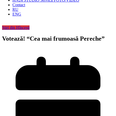
HN24 STUDIO Servicii FOTO/VIDEO
Contact
RU
ENG
Știri din Hîncești
Votează! “Cea mai frumoasă Pereche”