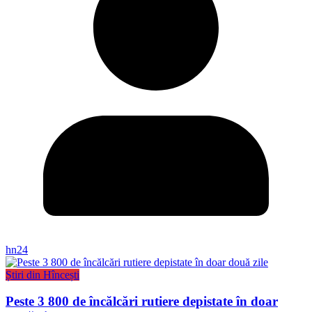
hn24
Știri din Hîncești
Peste 3 800 de încălcări rutiere depistate în doar