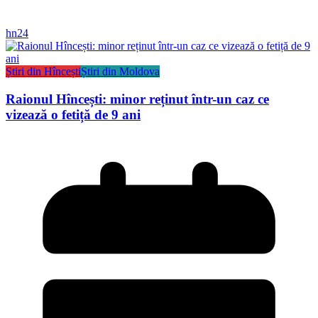
hn24
Știri din Hîncești
Știri din Moldova
Raionul Hîncești: minor reținut într-un caz ce
vizează o fetiță de 9 ani