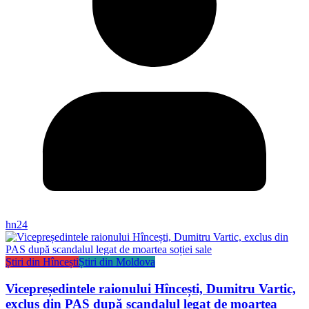
hn24
Știri din Hîncești
Știri din Moldova
Vicepreședintele raionului Hîncești, Dumitru Vartic,
exclus din PAS după scandalul legat de moartea