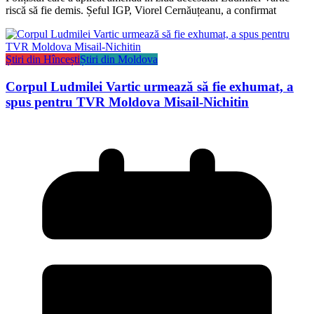
riscă să fie demis. Șeful IGP, Viorel Cernăuțeanu, a confirmat
Știri din Hîncești
Știri din Moldova
Corpul Ludmilei Vartic urmează să fie exhumat, a
spus pentru TVR Moldova Misail-Nichitin