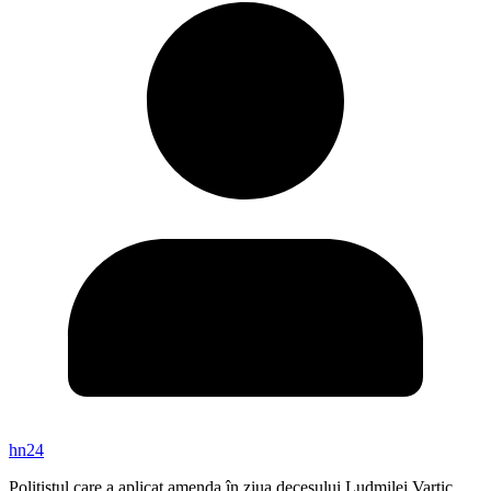
hn24
Polițistul care a aplicat amenda în ziua decesului Ludmilei Vartic