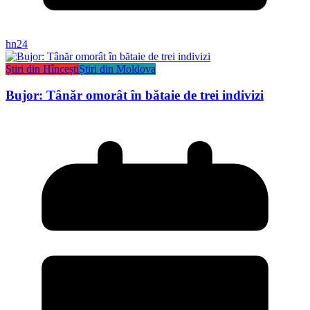
hn24
Știri din Hîncești
Știri din Moldova
Bujor: Tânăr omorât în bătaie de trei indivizi