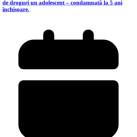
de droguri un adolescent – condamnată la 5 ani
închisoare.