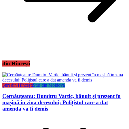
din Hîncești
Știri din Hîncești
Știri din Moldova
Cernăuțeanu: Dumitru Vartic, bănuit și prezent în
mașină în ziua decesului; Polițistul care a dat
amenda va fi demis