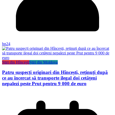
hn24
Știri din Hîncești
Știri din Moldova
Patru suspecți originari din Hîncești, reținuți după
ce au încercat să transporte ilegal doi cetățeni
nepalezi peste Prut pentru 9 000 de euro