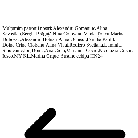
Mulțumim patronii noștri: Alexandru Gomaniuc,Alina
Sevastian,Sergiu Brăguță,Nina Cotovanu,Vlada Țoncu,Marina
Dubceac,Alexandru Botnari.Alina Ochișor,Familia Panfil.
Doina,Crina Ciobanu,Alina Vivat,Rodjero Svetlana,Luminița
Smoleanic,Ion,Doina,Ana Cichi,Marianna Cociu,Nicolae și Cristina
Iusco,MY KL,Marina Grițuc. Susține echipa HN24