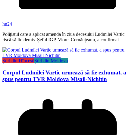
hn24
Polițistul care a aplicat amenda în ziua decesului Ludmilei Vartic
riscă să fie demis. Șeful IGP, Viorel Cernăuțeanu, a confirmat
Știri din Hîncești
Știri din Moldova
Corpul Ludmilei Vartic urmează să fie exhumat, a
spus pentru TVR Moldova Misail-Nichitin