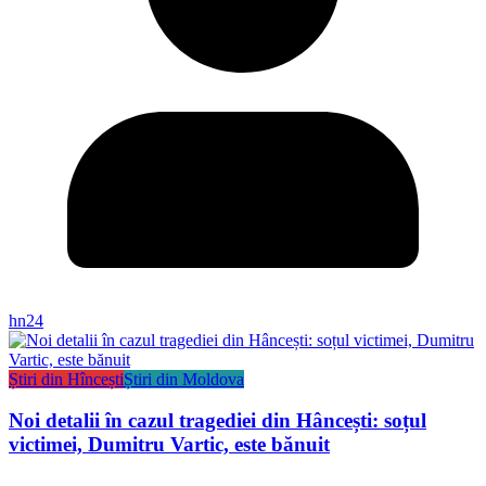
hn24
Știri din Hîncești
Știri din Moldova
Noi detalii în cazul tragediei din Hâncești: soțul
victimei, Dumitru Vartic, este bănuit