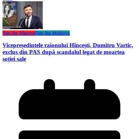
Știri din Hîncești
Știri din Moldova
Vicepreședintele raionului Hîncești, Dumitru Vartic,
exclus din PAS după scandalul legat de moartea
soției sale