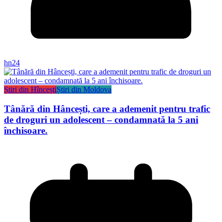
hn24
Știri din Hîncești
Știri din Moldova
Tânără din Hâncești, care a ademenit pentru trafic
de droguri un adolescent – condamnată la 5 ani
închisoare.