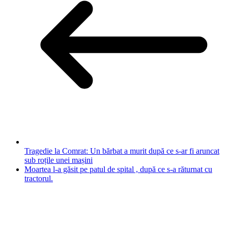
Tragedie la Comrat: Un bărbat a murit după ce s-ar fi aruncat
sub roțile unei mașini
Moartea l-a găsit pe patul de spital , după ce s-a răturnat cu
tractorul.