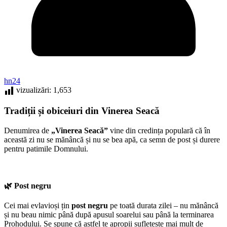
hn24
vizualizări:
1,653
Tradiții și obiceiuri din Vinerea Seacă
Denumirea de
„Vinerea Seacă”
vine din credința populară că în
această zi nu se mănâncă și nu se bea apă, ca semn de post și durere
pentru patimile Domnului.
🌿
Post negru
Cei mai evlavioși țin
post negru
pe toată durata zilei – nu mănâncă
și nu beau nimic până după apusul soarelui sau până la terminarea
Prohodului. Se spune că astfel te apropii sufletește mai mult de