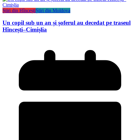
Știri din Hîncești
Știri din Moldova
Un copil sub un an și șoferul au decedat pe traseul
Hîncești–Cimișlia