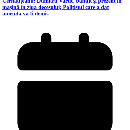
Cernăuțeanu: Dumitru Vartic, bănuit și prezent în
mașină în ziua decesului; Polițistul care a dat
amenda va fi demis