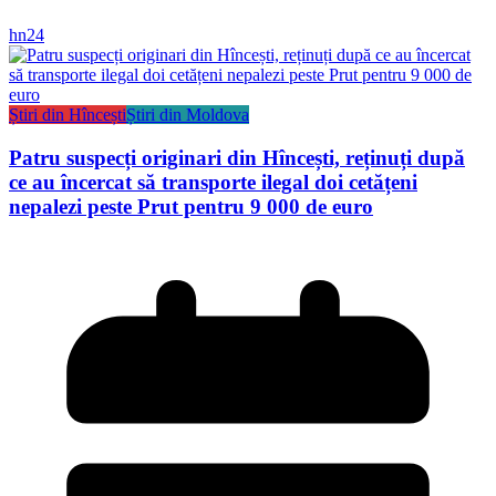
hn24
Știri din Hîncești
Știri din Moldova
Patru suspecți originari din Hîncești, reținuți după
ce au încercat să transporte ilegal doi cetățeni
nepalezi peste Prut pentru 9 000 de euro