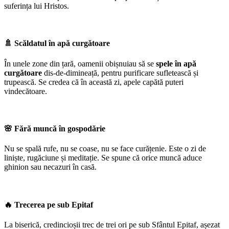
suferința lui Hristos.
🚿
Scăldatul în apă curgătoare
În unele zone din țară, oamenii obișnuiau să se
spele în apă
curgătoare
dis-de-dimineață, pentru purificare sufletească și
trupească. Se credea că în această zi, apele capătă puteri
vindecătoare.
🌸
Fără muncă în gospodărie
Nu se spală rufe, nu se coase, nu se face curățenie. Este o zi de
liniște, rugăciune și meditație. Se spune că orice muncă aduce
ghinion sau necazuri în casă.
🔥
Trecerea pe sub Epitaf
La biserică, credincioșii trec de trei ori pe sub Sfântul Epitaf, așezat