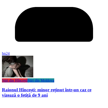
hn24
Știri din Hîncești
Știri din Moldova
Raionul Hîncești: minor reținut într-un caz ce
vizează o fetiță de 9 ani