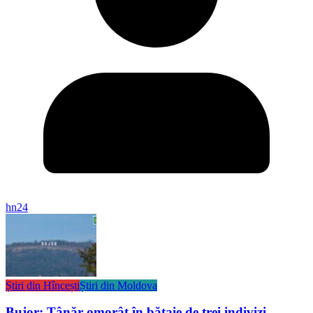
hn24
Știri din Hîncești
Știri din Moldova
Bujor: Tânăr omorât în bătaie de trei indivizi