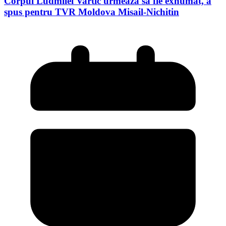
Corpul Ludmilei Vartic urmează să fie exhumat, a
spus pentru TVR Moldova Misail-Nichitin