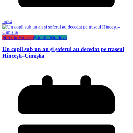
hn24
Știri din Hîncești
Știri din Moldova
Un copil sub un an și șoferul au decedat pe traseul
Hîncești–Cimișlia