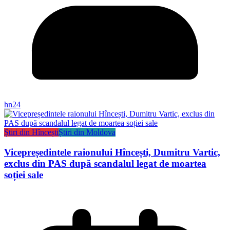
hn24
Știri din Hîncești
Știri din Moldova
Vicepreședintele raionului Hîncești, Dumitru Vartic,
exclus din PAS după scandalul legat de moartea
soției sale