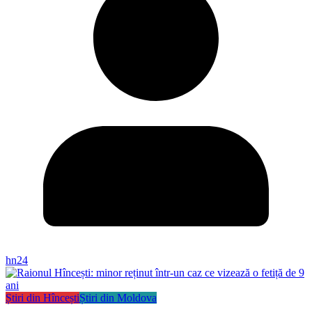
hn24
Știri din Hîncești
Știri din Moldova