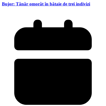
Bujor: Tânăr omorât în bătaie de trei indivizi