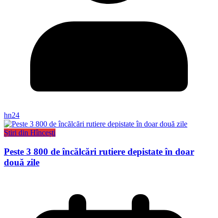
hn24
Știri din Hîncești
Peste 3 800 de încălcări rutiere depistate în doar
două zile