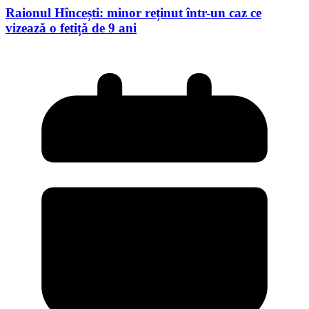
Raionul Hîncești: minor reținut într-un caz ce
vizează o fetiță de 9 ani