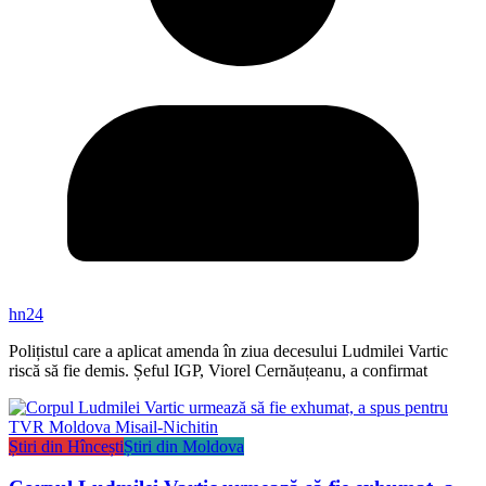
hn24
Polițistul care a aplicat amenda în ziua decesului Ludmilei Vartic
riscă să fie demis. Șeful IGP, Viorel Cernăuțeanu, a confirmat
Știri din Hîncești
Știri din Moldova