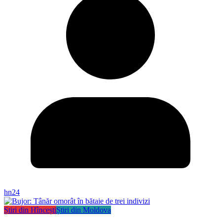
hn24
Știri din Hîncești
Știri din Moldova