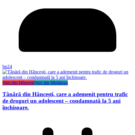
hn24
Știri din Hîncești
Știri din Moldova
Tânără din Hâncești, care a ademenit pentru trafic
de droguri un adolescent – condamnată la 5 ani
închisoare.