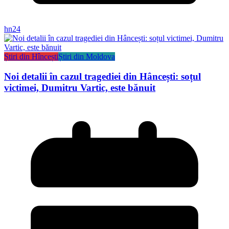
hn24
Știri din Hîncești
Știri din Moldova
Noi detalii în cazul tragediei din Hâncești: soțul
victimei, Dumitru Vartic, este bănuit