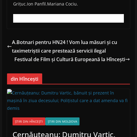
Grițuc.Ion Panfil.Mariana Cociu.
A.Botnari pentru HN24 ! Vom lua măsuri și cu
taximetriștii care prestează servicii ilegal
Festival de Film și Cultură Europeană la Hîncești
din Hîncești
ȘTIRI DIN HÎNCEȘTI
ȘTIRI DIN MOLDOVA
Cernăuțeanu: Dumitru Vartic,