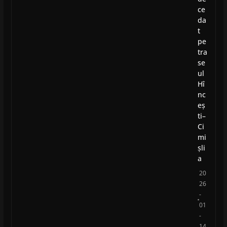
ce
da
t
pe
tra
se
ul
Hî
nc
eș
ti–
Ci
mi
șli
a
20
26
-
01
-
14