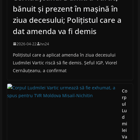
bănuit și prezent în mașină în
ziua decesului; Polițistul care a
dat amenda va fi demis
2026-04-22
hn24
Polițistul care a aplicat amenda în ziua decesului
Ludmilei Vartic riscă să fie demis. Șeful IGP, Viorel
Cernăuțeanu, a confirmat
Co
rp
ul
Lu
d
mi
lei
Va