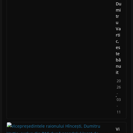
Du
mi
tr
u
Va
rti
c,
es
te
bă
nu
it
20
26
-
03
-
11
Vi