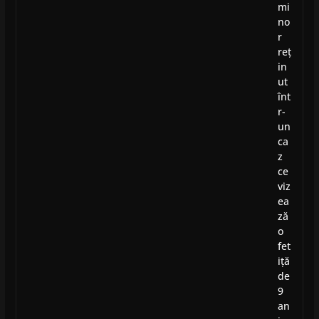
mi
no
r
reț
in
ut
înt
r-
un
ca
z
ce
viz
ea
ză
o
fet
iță
de
9
an