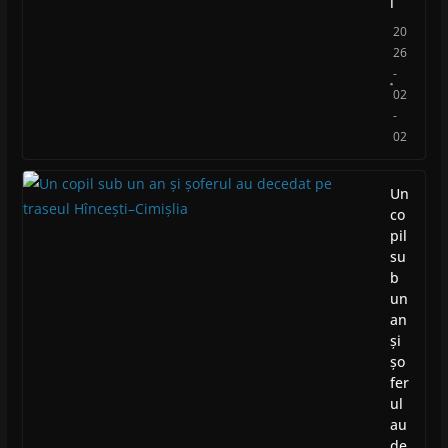
i
20
26
-
02
-
02
Un
co
pil
su
b
un
an
și
șo
fer
ul
au
de