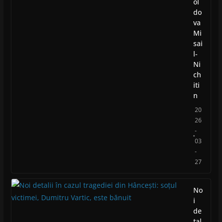
ol
do
va
Mi
sai
l-
Ni
ch
iti
n
20
26
-
03
-
27
No
i
de
tal