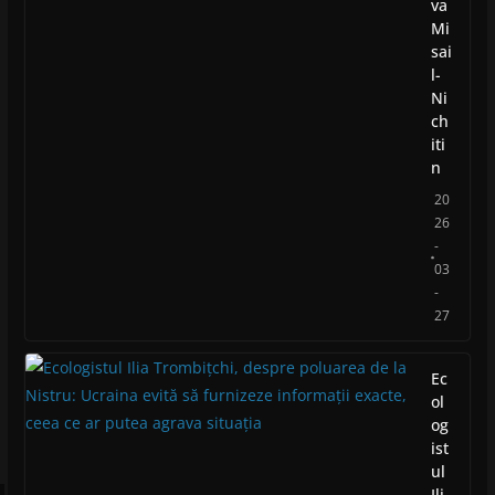
va
Mi
sai
l-
Ni
ch
iti
n
20
26
-
03
-
27
Ec
ol
og
ist
ul
Ili