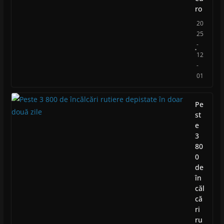
ro
20
25
-
12
-
01
Pe
st
e
3
80
0
de
în
căl
că
ri
ru