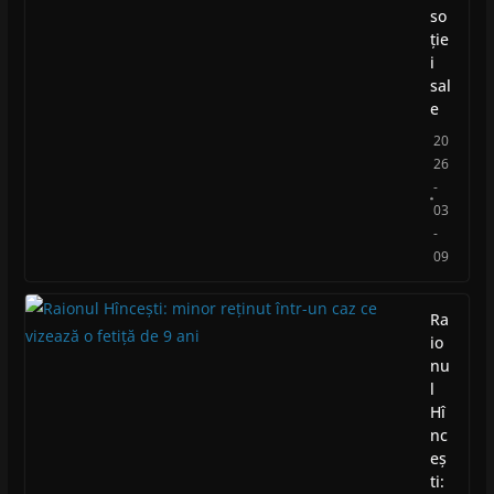
so
ție
i
sal
e
20
26
-
03
-
09
Ra
io
nu
l
Hî
nc
eș
ti: