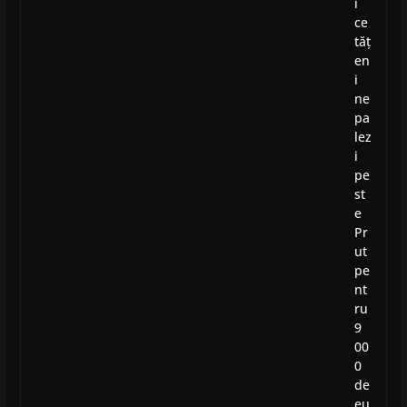
i
ce
tăț
en
i
ne
pa
lez
i
pe
st
e
Pr
ut
pe
nt
ru
9
00
0
de
eu