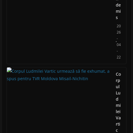
de
mi
s
20
26
-
04
-
22
Co
rp
ul
Lu
d
mi
lei
Va
rti
c