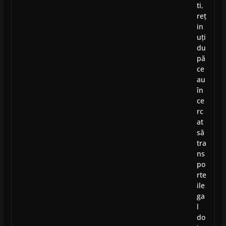
ti,
reț
in
uți
du
pă
ce
au
în
ce
rc
at
să
tra
ns
po
rte
ile
ga
l
do