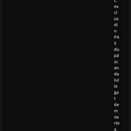
c,
ex
cl
us
di
n
PA
S
du
pă
sc
an
da
lul
le
ga
t
de
m
oa
rte
a