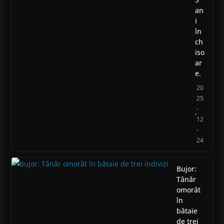
an
i
în
ch
iso
ar
e.
20
25
-
12
-
24
Bujor:
Tânăr
omorât
în
bătaie
de trei