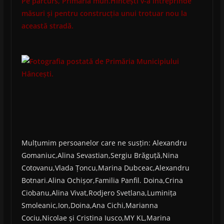
Pe parcurs, Primăria mun.Hîncești v-a întreprinde
măsuri și pentru construcția unui trotuar nou la
această stradă.
Mulțumim persoanelor care ne susțin: Alexandru
Gomaniuc,Alina Sevastian,Sergiu Brăguță,Nina
Cotovanu,Vlada Țoncu,Marina Dubceac,Alexandru
Botnari.Alina Ochișor,Familia Panfil. Doina,Crina
Ciobanu,Alina Vivat,Rodjero Svetlana,Luminița
Smoleanic,Ion,Doina,Ana Cichi,Marianna
Cociu,Nicolae și Cristina Iusco,MY KL,Marina