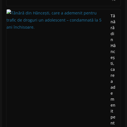
Tâ
nă
ră
di
n
Hâ
nc
eș
ti,
ca
re
a
ad
e
m
en
it
pe
nt