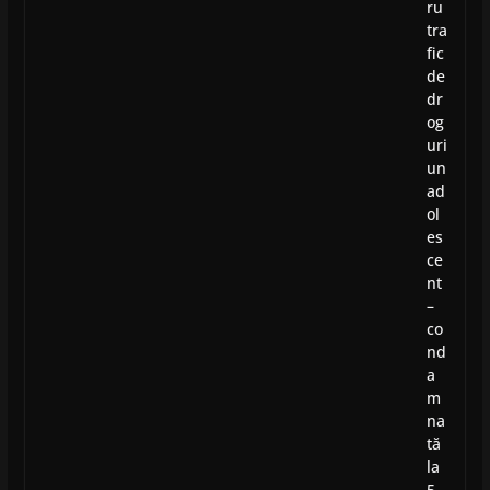
ru
tra
fic
de
dr
og
uri
un
ad
ol
es
ce
nt
–
co
nd
a
m
na
tă
la
5