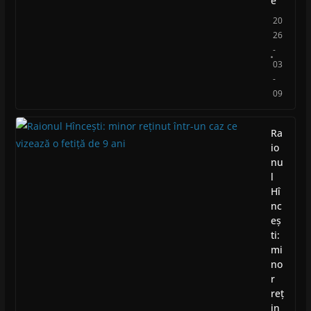
e
20
26
-
03
-
09
Ra
io
nu
l
Hî
nc
eș
ti:
mi
no
r
reț
in