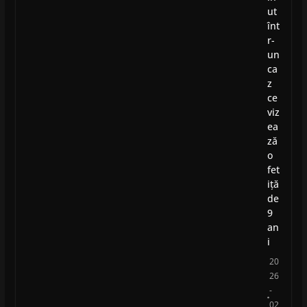
ut
înt
r-
un
ca
z
ce
viz
ea
ză
o
fet
iță
de
9
an
i
20
26
-
02