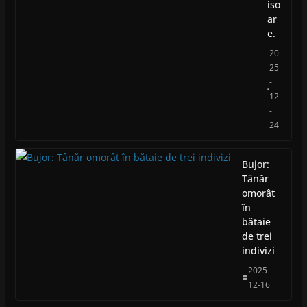
iso
ar
e.
20
25
-
12
-
24
Bujor:
Tânăr
omorât
în
bătaie
de trei
indivizi
2025-
12-16