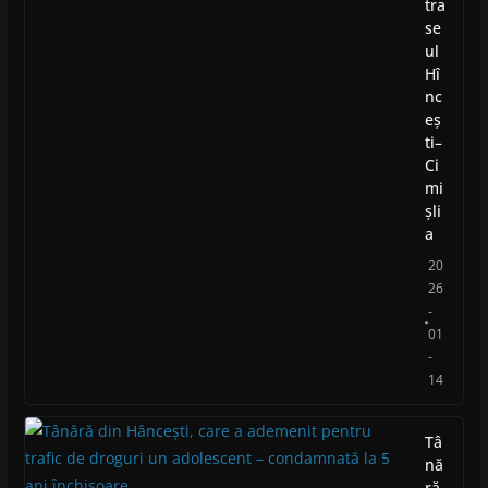
tra
se
ul
Hî
nc
eș
ti–
Ci
mi
șli
a
20
26
-
01
-
14
Tâ
nă
ră