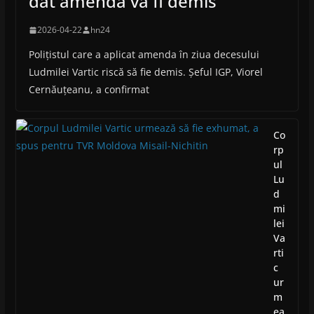
dat amenda va fi demis
2026-04-22
hn24
Polițistul care a aplicat amenda în ziua decesului
Ludmilei Vartic riscă să fie demis. Șeful IGP, Viorel
Cernăuțeanu, a confirmat
Co
rp
ul
Lu
d
mi
lei
Va
rti
c
ur
m
ea