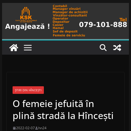
Skip
to
content
ȘTIRI DIN HÎNCEȘTI
O femeie jefuită în
plină stradă la Hîncești
2022-02-07
hn24