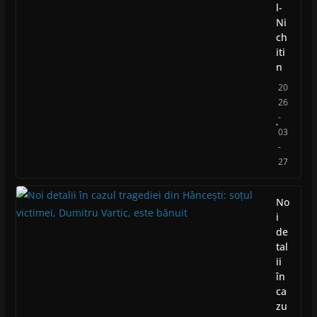
l-
Ni
ch
iti
n
20
26
-
03
-
27
No
i
de
tal
ii
în
ca
zu