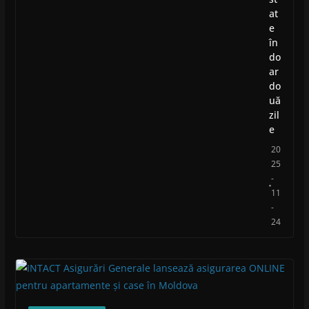
at
e
în
do
ar
do
uă
zil
e
20
25
-
11
-
24