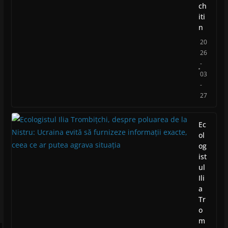
ch
iti
n
20
26
-
03
-
27
Ec
ol
og
ist
ul
Ili
a
Tr
o
m