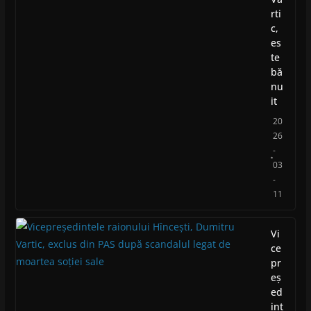
rti
c,
es
te
bă
nu
it
20
26
-
03
-
11
Vi
ce
pr
eș
ed
int