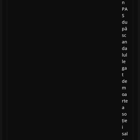
n
PA
S
du
pă
sc
an
da
lul
le
ga
t
de
m
oa
rte
a
so
ție
i
sal