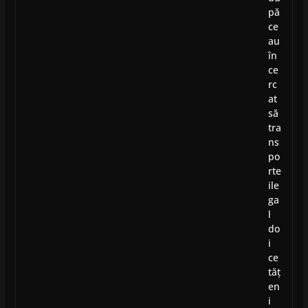
pă
ce
au
în
ce
rc
at
să
tra
ns
po
rte
ile
ga
l
do
i
ce
tăț
en
i