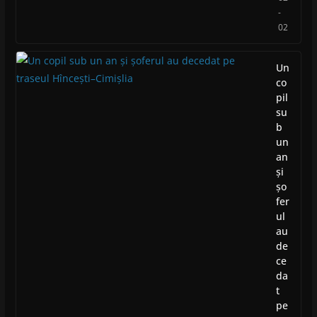
-
02
Un
co
pil
su
b
un
an
și
șo
fer
ul
au
de
ce
da
t
pe