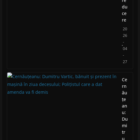
re
du
ce
re
20
26
-
04
-
27
Ce
rn
ău
țe
an
u:
Du
mi
tr
u