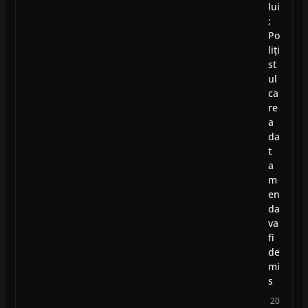
lui
;
Po
liți
st
ul
ca
re
a
da
t
a
m
en
da
va
fi
de
mi
s
20