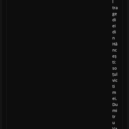
l
tra
ge
di
ei
di
n
Hâ
nc
eș
ti:
so
țul
vic
ti
m
ei,
Du
mi
tr
u
Va