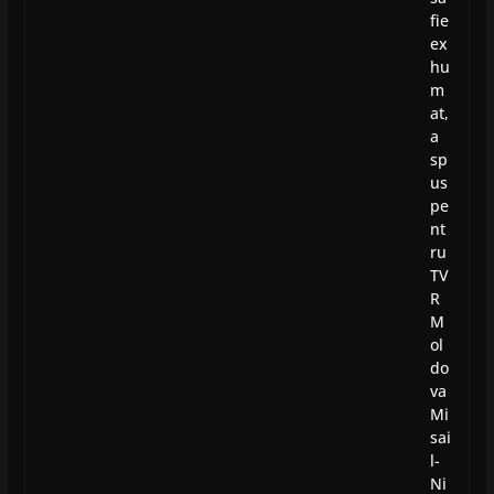
fie
ex
hu
m
at,
a
sp
us
pe
nt
ru
TV
R
M
ol
do
va
Mi
sai
l-
Ni