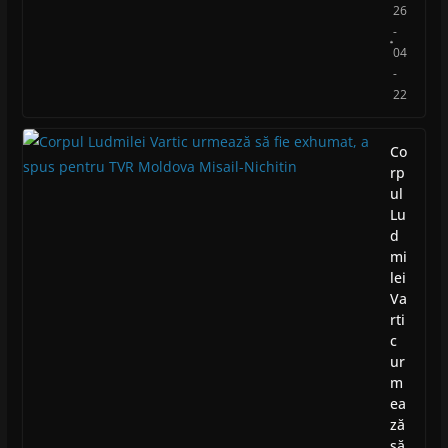
26
-
04
-
22
Co
rp
ul
Lu
d
mi
lei
Va
rti
c
ur
m
ea
ză
să