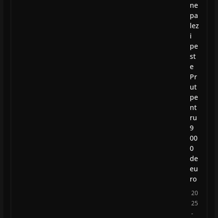
ne
pa
lez
i
pe
st
e
Pr
ut
pe
nt
ru
9
00
0
de
eu
ro
20
25
-