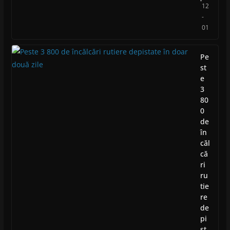
12
-
01
Pe
st
e
3
80
0
de
în
căl
că
ri
ru
tie
re
de
pi
st