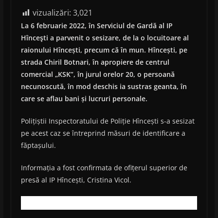
vizualizări:
3,021
La 6 februarie 2022, în Serviciul de Gardă al IP
Hînceşti a parvenit o sesizare, de la o locuitoare al
raionului Hîncești, precum că în mun. Hîncești, pe
strada Chiril Botnari, în apropiere de centrul
comercial „KSK”, în jurul orelor 20, o persoană
necunoscută, în mod deschis ia sustras geanta, în
care se aflau bani și lucruri personale.
Polițiștii Inspectoratului de Poliție Hîncești s-a sesizat
pe acest caz se întreprind măsuri de identificare a
făptașului.
Informația a fost confirmata de ofițerul superior de
presă al IP Hîncești, Cristina Vicol.