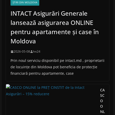
ȘTIRI DIN MOLDOVA
INTACT Asigurări Generale
lansează asigurarea ONLINE
pentru apartamente și case în
Moldova
2026-05-08
hn24
Prin noul serviciu disponibil pe intact.md , proprietarii
de locuințe din Moldova pot beneficia de protecție
financiară pentru apartamente, case
CA
SC
O
O
NL