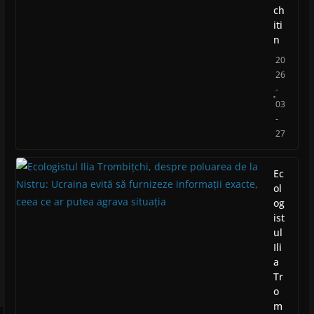
ch
iti
n
20
26
-
03
-
27
Ec
ol
og
ist
ul
Ili
a
Tr
o
m