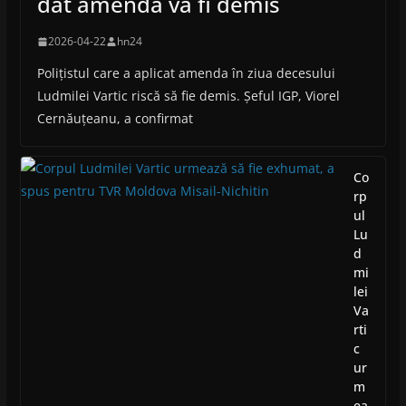
dat amenda va fi demis
2026-04-22
hn24
Polițistul care a aplicat amenda în ziua decesului
Ludmilei Vartic riscă să fie demis. Șeful IGP, Viorel
Cernăuțeanu, a confirmat
Co
rp
ul
Lu
d
mi
lei
Va
rti
c
ur
m
ea