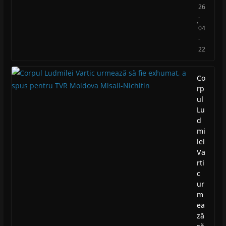
26
-
04
-
22
Co
rp
ul
Lu
d
mi
lei
Va
rti
c
ur
m
ea
ză