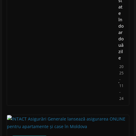
st
at
e
în
do
ar
do
uă
zil
e
20
25
-
11
-
24