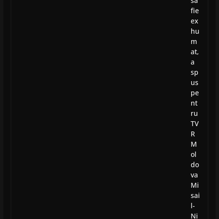
să
fie
ex
hu
m
at,
a
sp
us
pe
nt
ru
TV
R
M
ol
do
va
Mi
sai
l-
Ni