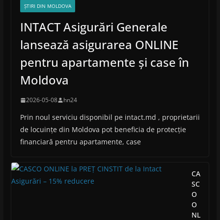
ȘTIRI DIN MOLDOVA
INTACT Asigurări Generale
lansează asigurarea ONLINE
pentru apartamente și case în
Moldova
2026-05-08
hn24
Prin noul serviciu disponibil pe intact.md , proprietarii
de locuințe din Moldova pot beneficia de protecție
financiară pentru apartamente, case
CA
SC
O
O
NL