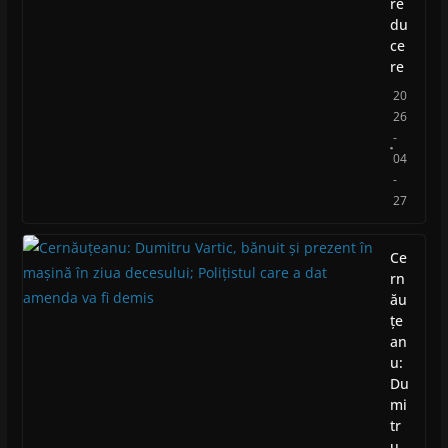
re
du
ce
re
20
26
-
04
-
27
Ce
rn
ău
țe
an
u:
Du
mi
tr
u