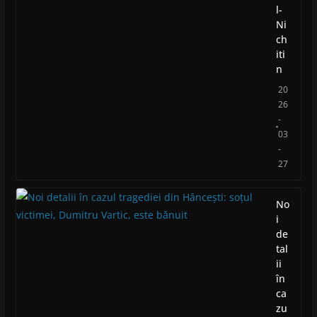
l-
Ni
ch
iti
n
20
26
-
03
-
27
No
i
de
tal
ii
în
ca
zu