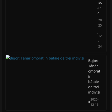
iso
ar
e.
20
25
-
12
-
24
Bujor:
Tânăr
omorât
în
bătaie
de trei
indivizi
2025-
12-16