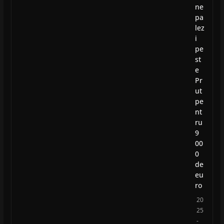
ne
pa
lez
i
pe
st
e
Pr
ut
pe
nt
ru
9
00
0
de
eu
ro
20
25
-