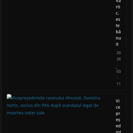
Va
rti
c,
es
te
bă
nu
it
20
26
-
03
-
11
Vi
ce
pr
eș
ed
int