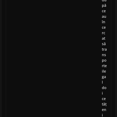
pă
ce
au
în
ce
rc
at
să
tra
ns
po
rte
ile
ga
l
do
i
ce
tăț
en
i