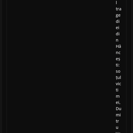
l
tra
ge
di
ei
di
n
Hâ
nc
eș
ti:
so
țul
vic
ti
m
ei,
Du
mi
tr
u