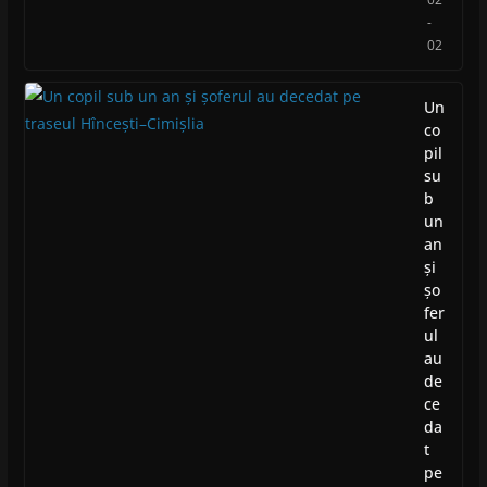
-
02
Un
co
pil
su
b
un
an
și
șo
fer
ul
au
de
ce
da
t
pe