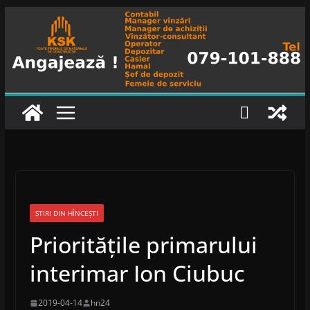
Skip
to
content
ȘTIRI DIN HÎNCEȘTI
Prioritățile primarului
interimar Ion Ciubuc
2019-04-14
hn24