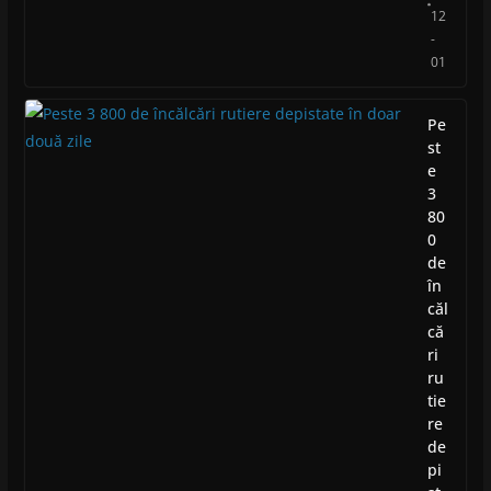
12
-
01
Pe
st
e
3
80
0
de
în
căl
că
ri
ru
tie
re
de
pi