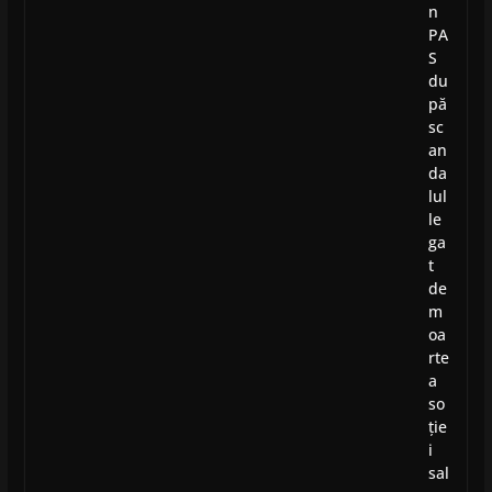
n
PA
S
du
pă
sc
an
da
lul
le
ga
t
de
m
oa
rte
a
so
ție
i
sal