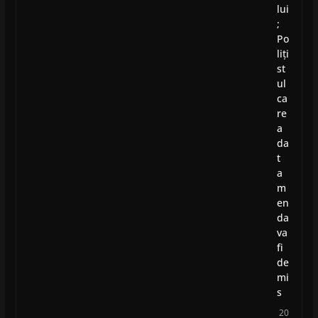
lui
;
Po
liți
st
ul
ca
re
a
da
t
a
m
en
da
va
fi
de
mi
s
20